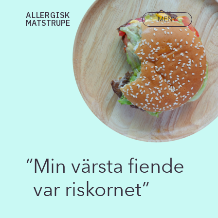
ALLERGISK
MENY
MATSTRUPE
sök
”
Min värsta fiende
”
De
var riskornet”
in
di