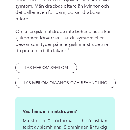
symtom. Män drabbas oftare än kvinnor och
det gäller även för barn, pojkar drabbas
oftare.
Om allergisk matstrupe inte behandlas så kan
sjukdomen förvärras. Har du symtom eller
besvär som tyder på allergisk matstrupe ska
1
du prata med din läkare.
LÄS MER OM SYMTOM
LÄS MER OM DIAGNOS OCH BEHANDLING
Vad händer i matstrupen?
Matstrupen är rörformad och på insidan
täckt av slemhinna. Slemhinnan är fuktig