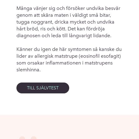
Många vänjer sig och försöker undvika besvär
genom att skära maten i väldigt små bitar,
tugga noggrant, dricka mycket och undvika
hårt bröd, ris och kött. Det kan fördröja
diagnosen och leda till långvarigt lidande.
Känner du igen de här symtomen så kanske du
lider av allergisk matstrupe (eosinofil esofagit)
som orsakar inflammationen i matstrupens
slemhinna.
TILL SJÄLVTEST