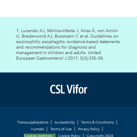
1. Lucendo AJ, Molina-Infante J, Arias Á, von Arnim
U, Bredenoord AJ, Bussmann C et al. Guidelines on
eosinophilic esophagitis: evidence-based statements
and recommendations for diagnosis and
management in children and adults. United
European Gastroenterol J 2017; 5(3):335–58.
Footer
Tietosuojakäytäntö
Accessibility
Terms & Conditions
Kontakt
Terms of Use
Privacy Policy
Cookies Settings
Cookie Policy
Copyright 2024