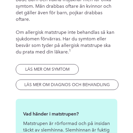
symtom. Män drabbas oftare än kvinnor och
det gäller även för barn, pojkar drabbas
oftare.
Om allergisk matstrupe inte behandlas så kan
sjukdomen förvärras. Har du symtom eller
besvär som tyder på allergisk matstrupe ska
1
du prata med din läkare.
LÄS MER OM SYMTOM
LÄS MER OM DIAGNOS OCH BEHANDLING
Vad händer i matstrupen?
Matstrupen är rörformad och på insidan
täckt av slemhinna. Slemhinnan är fuktig