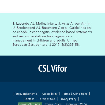
1. Lucendo AJ, Molina-Infante J, Arias Á, von Arnim
U, Bredenoord AJ, Bussmann C et al. Guidelines on
eosinophilic esophagitis: evidence-based statements
and recommendations for diagnosis and
management in children and adults. United
European Gastroenterol J 2017; 5(3):335–58.
Footer
Tietosuojakäytäntö
Accessibility
Terms & Conditions
Kontakt
Terms of Use
Privacy Policy
Cookies Settings
Cookie Policy
Copyright 2024