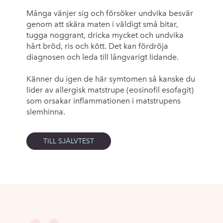
Många vänjer sig och försöker undvika besvär
genom att skära maten i väldigt små bitar,
tugga noggrant, dricka mycket och undvika
hårt bröd, ris och kött. Det kan fördröja
diagnosen och leda till långvarigt lidande.
Känner du igen de här symtomen så kanske du
lider av allergisk matstrupe (eosinofil esofagit)
som orsakar inflammationen i matstrupens
slemhinna.
TILL SJÄLVTEST