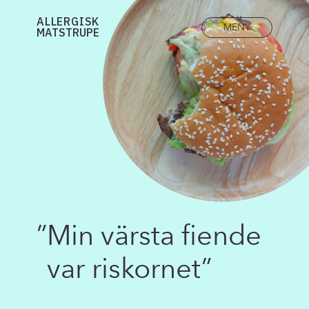
ALLERGISK
MENY
MATSTRUPE
sök
”
Min värsta fiende
”
De
var riskornet”
in
di